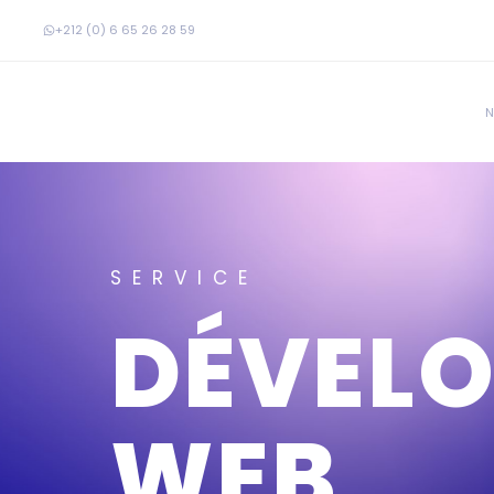
+212 (0) 6 65 26 28 59
N
SERVICE
DÉVEL
WEB